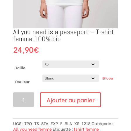
All you need is a passeport – T-shirt
femme 100% bio
24,90
€
Taille
Effacer
Couleur
quantité
Ajouter au panier
de
All
you
need
is
UGS :
TPO-TS-STA-EXP-F-BLA-XS-1218
Catégorie :
a
All you need femme
Étiquette :
tshirt femme