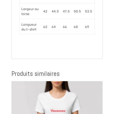
Largeur au
42
44.5
47.5
50.5
53.5
torse
Longueur
62
64
66
68
69
du t-shirt
Produits similaires